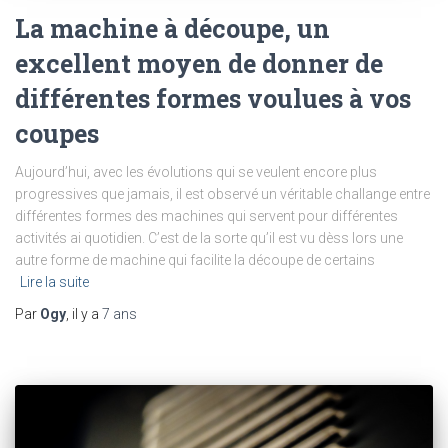
La machine à découpe, un
excellent moyen de donner de
différentes formes voulues à vos
coupes
Aujourd’hui, avec les évolutions qui se veulent encore plus
progressives que jamais, il est observé un véritable challange entre
différentes formes des machines qui servent pour différentes
activités ai quotidien. C’est de la sorte qu’il est vu dèss lors une
autre forme de machine qui facilite la découpe de certains
Lire la suite
Par
Ogy
, il y a
7 ans