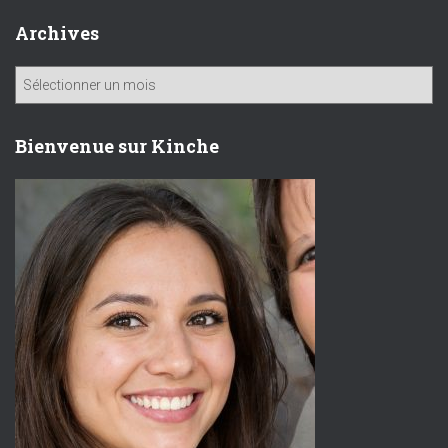
Archives
A
r
c
h
Bienvenue sur Kinche
i
v
e
s