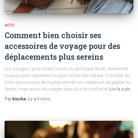
ACTU
Comment bien choisir ses
accessoires de voyage pour des
déplacements plus sereins
Les voyages, qu’ils soient courts ou de longue durée, deviennent
toujours plus agréables lorsque l’on est bien équipé. Posséder de
bons accessoires de voyage permet non seulement de gagner du
temps, mais aussi de voyager avec plus de confort et
Lire la suite
Par
kinche
, il y a
9 mois