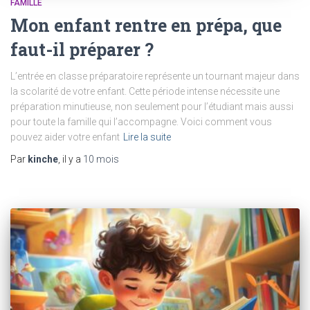
FAMILLE
Mon enfant rentre en prépa, que
faut-il préparer ?
L’entrée en classe préparatoire représente un tournant majeur dans
la scolarité de votre enfant. Cette période intense nécessite une
préparation minutieuse, non seulement pour l’étudiant mais aussi
pour toute la famille qui l’accompagne. Voici comment vous
pouvez aider votre enfant
Lire la suite
Par
kinche
, il y a
10 mois