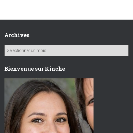
Archives
A
r
c
h
Bienvenue sur Kinche
i
v
e
s