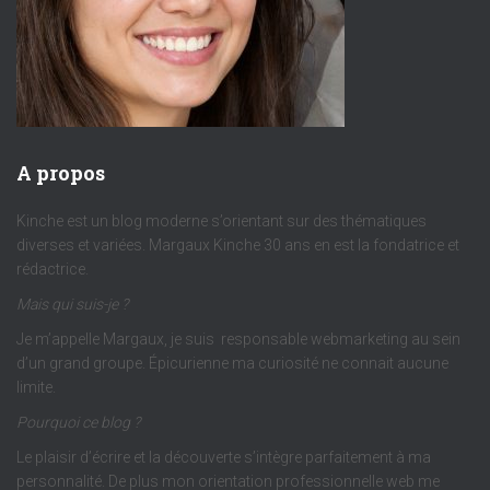
A propos
Kinche est un blog moderne s’orientant sur des thématiques
diverses et variées. Margaux Kinche 30 ans en est la fondatrice et
rédactrice.
Mais qui suis-je ?
Je m’appelle Margaux, je suis responsable webmarketing au sein
d’un grand groupe. Épicurienne ma curiosité ne connait aucune
limite.
Pourquoi ce blog ?
Le plaisir d’écrire et la découverte s’intègre parfaitement à ma
personnalité. De plus mon orientation professionnelle web me