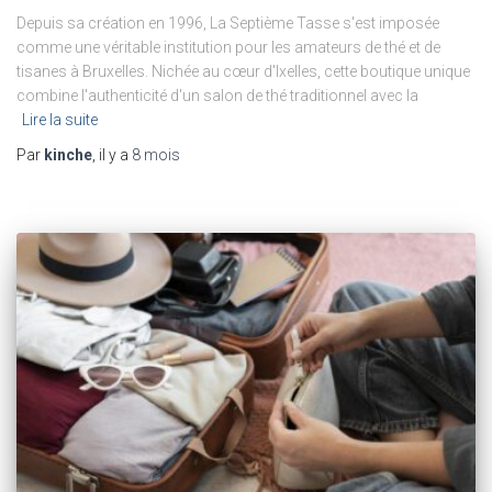
Depuis sa création en 1996, La Septième Tasse s'est imposée
comme une véritable institution pour les amateurs de thé et de
tisanes à Bruxelles. Nichée au cœur d'Ixelles, cette boutique unique
combine l'authenticité d'un salon de thé traditionnel avec la
Lire la suite
Par
kinche
, il y a
8 mois