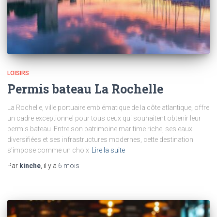
LOISIRS
Permis bateau La Rochelle
La Rochelle, ville portuaire emblématique de la côte atlantique, offre
un cadre exceptionnel pour tous ceux qui souhaitent obtenir leur
permis bateau. Entre son patrimoine maritime riche, ses eaux
diversifiées et ses infrastructures modernes, cette destination
s'impose comme un choix
Lire la suite
Par
kinche
, il y a
6 mois