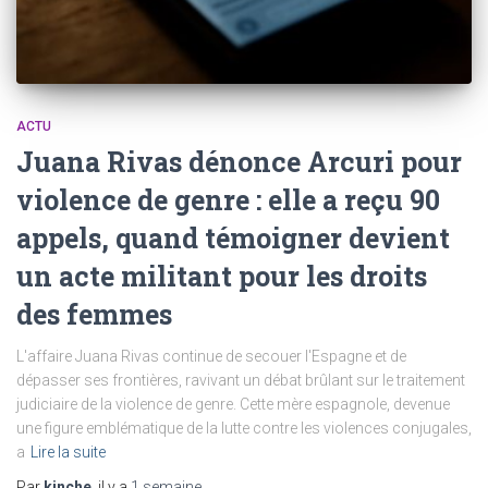
ACTU
Juana Rivas dénonce Arcuri pour
violence de genre : elle a reçu 90
appels, quand témoigner devient
un acte militant pour les droits
des femmes
L'affaire Juana Rivas continue de secouer l'Espagne et de
dépasser ses frontières, ravivant un débat brûlant sur le traitement
judiciaire de la violence de genre. Cette mère espagnole, devenue
une figure emblématique de la lutte contre les violences conjugales,
a
Lire la suite
Par
kinche
, il y a
1 semaine