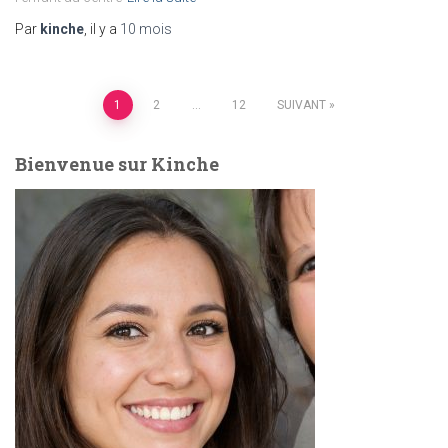
Par
kinche
, il y a
10 mois
Pagination
1
2
…
12
SUIVANT
des
Bienvenue sur Kinche
publications