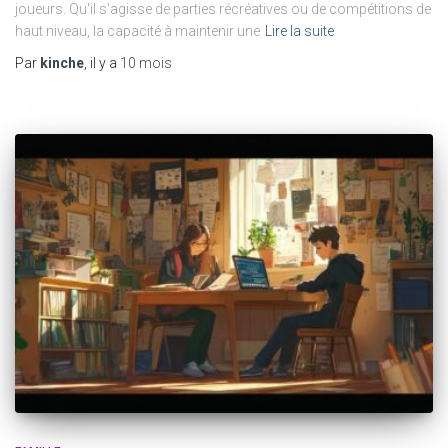
joueurs. Qu'il s'agisse de parties récréatives ou de compétitions de
haut niveau, la capacité à maintenir une
Lire la suite
Par
kinche
, il y a
10 mois