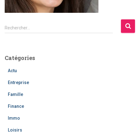
R
Rechercher…
e
c
h
e
Catégories
r
c
Actu
h
e
Entreprise
r
Famille
:
Finance
Immo
Loisirs