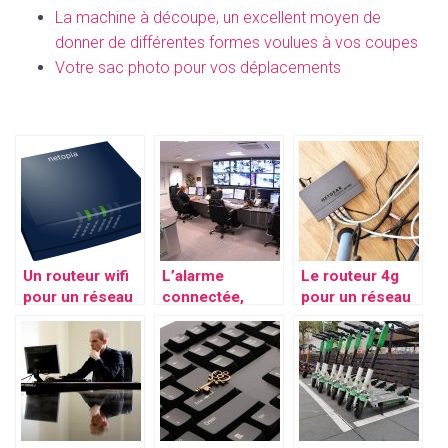
La machine à découpe, un excellent moyen de
donner de différentes formes voulues à vos coupes
Votre sac photo pour vos déplacements
Un routeur wifi
L’alarme
Le routeur 4g
pour un réseau
connectée,
pour un réseau
de qualité
assurance pour
efficace
une protection
de la personne