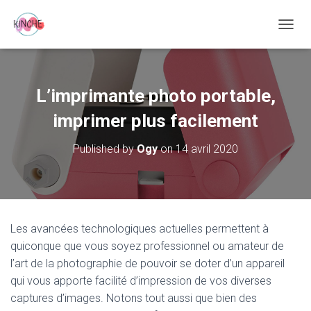
O
U
V
R
I
L’imprimante photo portable,
R
/
imprimer plus facilement
F
E
Published by
Ogy
on
14 avril 2020
R
M
E
R
L
A
Les avancées technologiques actuelles permettent à
N
quiconque que vous soyez professionnel ou amateur de
A
V
l’art de la photographie de pouvoir se doter d’un appareil
I
qui vous apporte facilité d’impression de vos diverses
G
captures d’images. Notons tout aussi que bien des
A