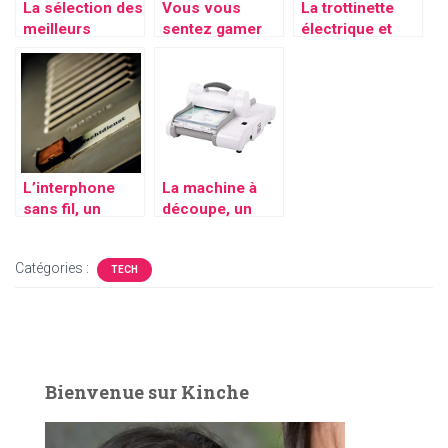
La sélection des
Vous vous
La trottinette
meilleurs
sentez gamer
électrique et
écrans
dans l’âme ?
ses nombreux
professionnels
Nous avons ce
avantages
qu’il vous faut,
un clavier
gamer !
L’interphone
La machine à
sans fil, un
découpe, un
appareil très
excellent moyen
pratique pour la
de donner de
Catégories :
communication
différentes
TECH
formes voulues
à vos coupes
Bienvenue sur Kinche