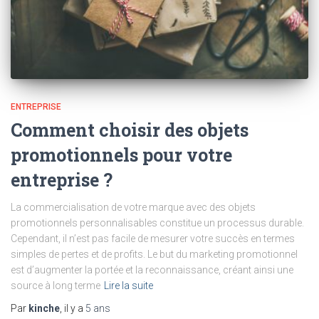
ENTREPRISE
Comment choisir des objets
promotionnels pour votre
entreprise ?
La commercialisation de votre marque avec des objets
promotionnels personnalisables constitue un processus durable.
Cependant, il n’est pas facile de mesurer votre succès en termes
simples de pertes et de profits. Le but du marketing promotionnel
est d’augmenter la portée et la reconnaissance, créant ainsi une
source à long terme
Lire la suite
Par
kinche
, il y a
5 ans