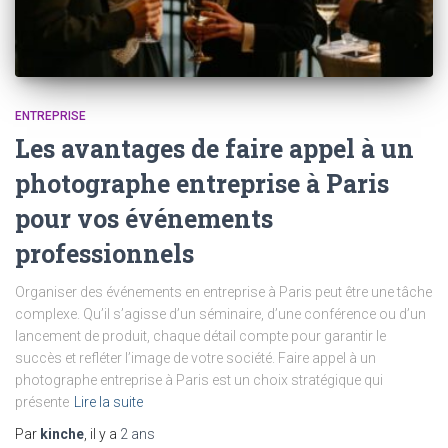
ENTREPRISE
Les avantages de faire appel à un
photographe entreprise à Paris
pour vos événements
professionnels
Organiser des événements en entreprise à Paris peut être une tâche
complexe. Qu’il s’agisse d’un séminaire, d’une conférence ou d’un
lancement de produit, chaque détail compte pour garantir le
succès et refléter l’image de votre société. Faire appel à un
photographe entreprise à Paris est un choix stratégique qui
présente
Lire la suite
Par
kinche
, il y a
2 ans