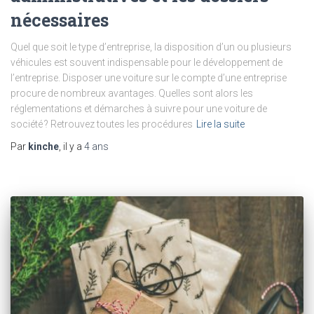
nécessaires
Quel que soit le type d’entreprise, la disposition d’un ou plusieurs
véhicules est souvent indispensable pour le développement de
l’entreprise. Disposer une voiture sur le compte d’une entreprise
procure de nombreux avantages. Quelles sont alors les
réglementations et démarches à suivre pour une voiture de
société ? Retrouvez toutes les procédures
Lire la suite
Par
kinche
, il y a
4 ans