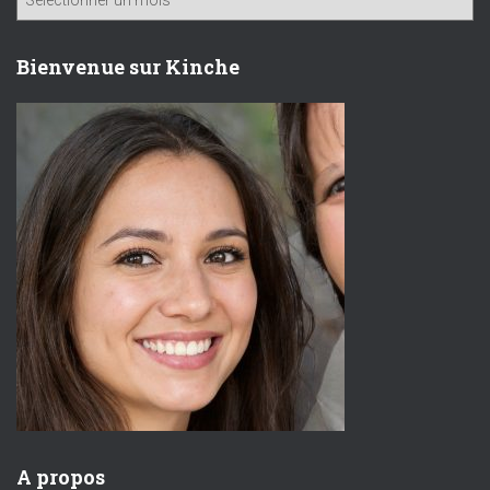
r
c
h
Bienvenue sur Kinche
i
v
e
s
A propos