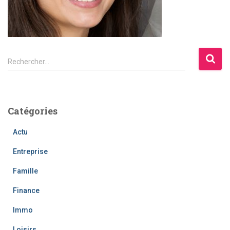
R
Rechercher…
e
c
h
e
Catégories
r
c
Actu
h
e
Entreprise
r
Famille
:
Finance
Immo
Loisirs