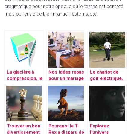
pragmatique pour notre époque où le temps est compté
mais où l'envie de bien manger reste intacte.
La glacière à
Nos idées repas
Le chariot de
compression, le
pour un mariage
golf électrique,
meilleur outil de
champêtre
un accessoire
conservation
pour mieux
profiter du
green
Trouver un bon
Pourquoi le T-
Explorez
divertissement
Rex a disparu de
l’univers