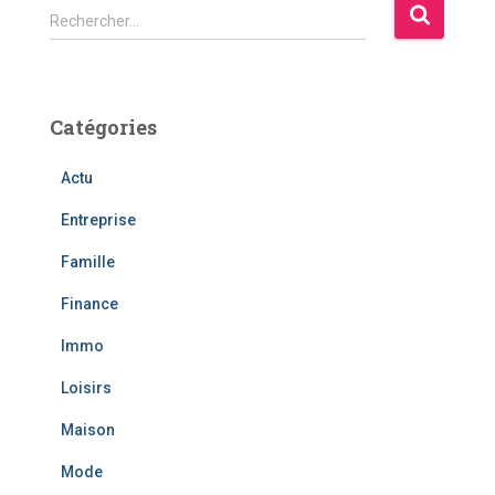
R
Rechercher…
e
c
h
e
Catégories
r
c
Actu
h
e
Entreprise
r
Famille
:
Finance
Immo
Loisirs
Maison
Mode