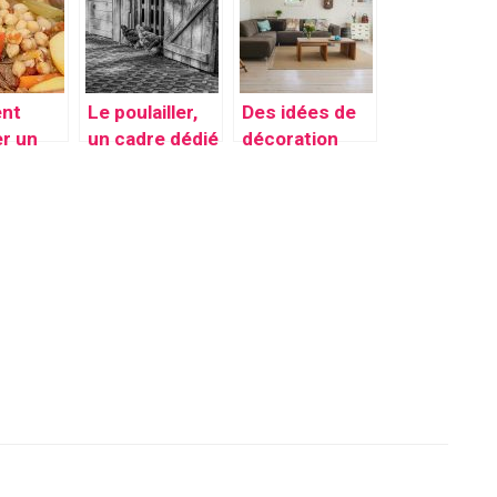
tance à
lutte de
conservation
erie
certaines
la nature de
températures
vos aliments
nt
Le poulailler,
Des idées de
r un
un cadre dédié
décoration
t de
à l’élevage de
simples
us ?
vos poules