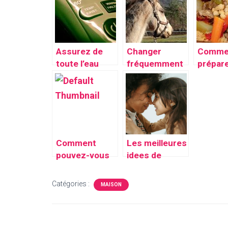
tout en
rapproche du
d’assis
économisant
monde
la brod
de l’énergie?
Assurez de
Changer
Comme
toute l’eau
fréquemment
prépare
chaude avec
le licol de
bon pla
des chauffe-
votre cheval;
cousco
eau de qualité
un impératif
en équitation
Comment
Les meilleures
pouvez-vous
idees de
réussir la
cadeaux pour
décoration de
surprendre
Catégories :
MAISON
votre salon?
votre maman
lors de la fete
des meres