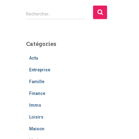
R
Rechercher…
e
c
h
e
Catégories
r
c
Actu
h
e
Entreprise
r
Famille
:
Finance
Immo
Loisirs
Maison