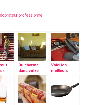
écorateur professionnel
 tout
Du charme
Voici les
our
dans votre
meilleurs
maison grâc
nettoyeurs
ment la
au décorateur
vapeur
professionnel