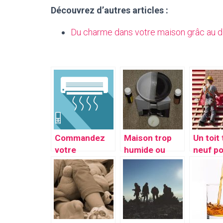
Découvrez d’autres articles :
Du charme dans votre maison grâc au d
Commandez
Maison trop
Un toit
votre
humide ou
neuf p
climatiseur
trop sêche?
passer
dans cette
sereine
page
saison