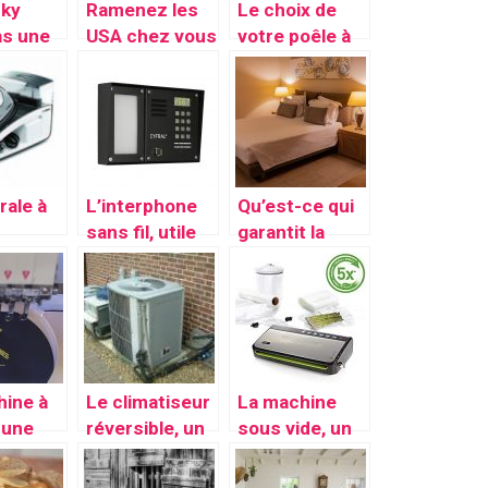
sky
Ramenez les
Le choix de
as une
USA chez vous
votre poêle à
n
grâce à la
induction,
les
machine à Hot
suivez le lien
Dog
rale à
L’interphone
Qu’est-ce qui
sans fil, utile
garantit la
ionnell
et simple à
bonne qualité
installer
du sommeil ?
oire
Nous vous
pour un
disons tout
age
lence
hine à
Le climatiseur
La machine
 une
réversible, un
sous vide, un
le
appareil
excellent
e
adapté pour la
moyen de