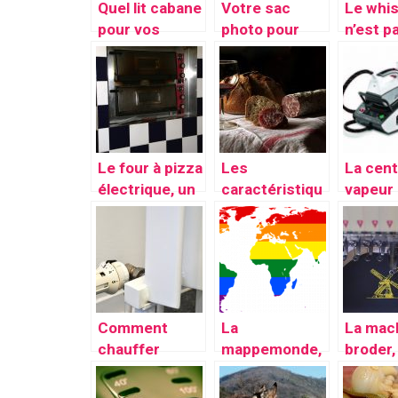
Quel lit cabane
Votre sac
Le whi
pour vos
photo pour
n’est p
enfants?
vos
boisso
déplacements
comme 
autres
Le four à pizza
Les
La cent
électrique, un
caractéristiqu
vapeur
accessoire
es du verre à
profess
adapté à son
vin rouge
e, un
ère pour la
access
cuisson des
unique 
pizza
repass
d’excel
Comment
La
La mac
chauffer
mappemonde,
broder,
suffisamment
une déco qui
véritab
un domicile
vous
machin