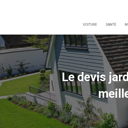
VOITURE
SANTÉ
M
Le devis jar
meill