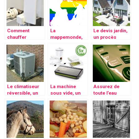
unique pour un
vous disons
repassage
tout
d’excellence
Comment
La
Le devis jardin,
chauffer
mappemonde,
un procès
suffisamment
une déco qui
indispensable
un domicile tout
vous rapproche
pour une
en économisant
du monde
meilleure
de l’énergie?
réalisation de
votre jardin
Le climatiseur
La machine
Assurez de
réversible, un
sous vide, un
toute l’eau
appareil adapté
excellent moyen
chaude avec
pour la lutte de
de conservation
des chauffe-eau
certaines
la nature de vos
de qualité
températures
aliments