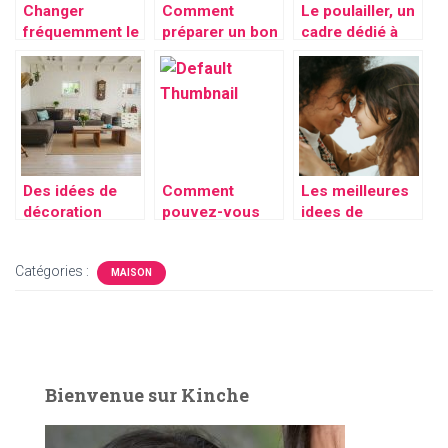
Changer
Comment
Le poulailler, un
fréquemment le
préparer un bon
cadre dédié à
licol de votre
plat de
l’élevage de vos
cheval; un
couscous ?
poules
impératif en
équitation
Des idées de
Comment
Les meilleures
décoration
pouvez-vous
idees de
simples
réussir la
cadeaux pour
décoration de
surprendre
Catégories :
votre salon?
votre maman
MAISON
lors de la fete
des meres
Bienvenue sur Kinche