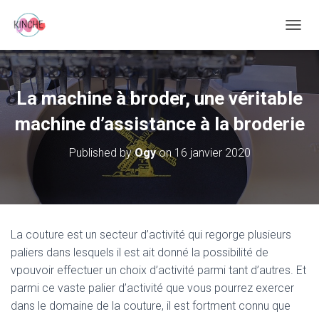
O
U
V
R
I
La machine à broder, une véritable
R
/
machine d’assistance à la broderie
F
E
Published by
Ogy
on
16 janvier 2020
R
M
E
R
L
A
La couture est un secteur d’activité qui regorge plusieurs
N
paliers dans lesquels il est ait donné la possibilité de
A
V
vpouvoir effectuer un choix d’activité parmi tant d’autres. Et
I
parmi ce vaste palier d’activité que vous pourrez exercer
G
dans le domaine de la couture, il est fortment connu que
A