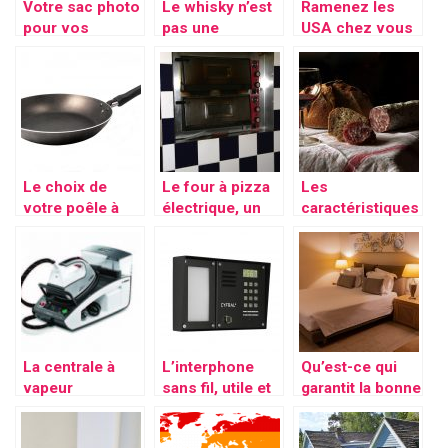
Votre sac photo
Le whisky n’est
Ramenez les
pour vos
pas une
USA chez vous
déplacements
boisson comme
grâce à la
les autres
machine à Hot
Dog
Le choix de
Le four à pizza
Les
votre poêle à
électrique, un
caractéristiques
induction,
accessoire
du verre à vin
suivez le lien
adapté à son ère
rouge
pour la cuisson
des pizza
La centrale à
L’interphone
Qu’est-ce qui
vapeur
sans fil, utile et
garantit la bonne
professionnelle,
simple à
qualité du
un accessoire
installer
sommeil ? Nous