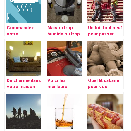
Commandez
Maison trop
Un toit tout neuf
votre
humide ou trop
pour passer
climatiseur dans
sêche?
sereinement la
cette page
saison
Du charme dans
Voici les
Quel lit cabane
votre maison
meilleurs
pour vos
grâc au
nettoyeurs
enfants?
décorateur
vapeur
professionnel