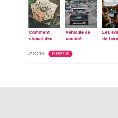
votre
mettre en
événem
domotique
beauté: la
e et
raboteuse
tourist
dégauchisseu
se
Comment
Véhicule de
Les av
choisir des
société :
de fair
objets
démarches
à un
promotionnels
administrative
photog
Catégories :
ENTREPRISE
pour votre
s et les
entrepr
entreprise ?
dossiers
Paris p
nécessaires
événe
profes
s