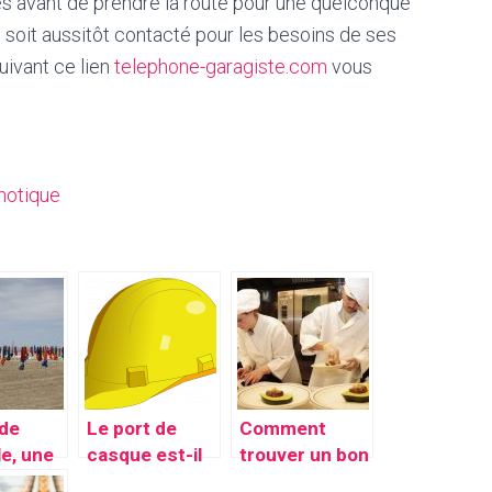
es avant de prendre la route pour une quelconque
ge soit aussitôt contacté pour les besoins de ses
uivant ce lien
telephone-garagiste.com
vous
omotique
 de
Le port de
Comment
le, une
casque est-il
trouver un bon
a fois
obligatoire sur
chef cuisinier