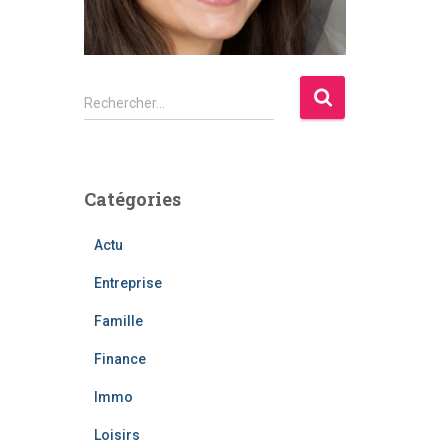
R
Rechercher…
e
c
h
e
Catégories
r
c
Actu
h
e
Entreprise
r
Famille
:
Finance
Immo
Loisirs