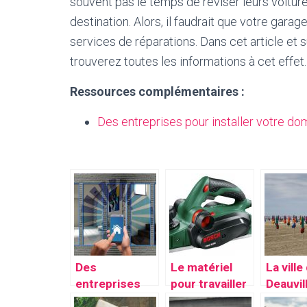
souvent pas le temps de réviser leurs voitur
destination. Alors, il faudrait que votre gara
services de réparations. Dans cet article et s
trouverez toutes les informations à cet effet.
Ressources complémentaires :
Des entreprises pour installer votre d
Des
Le matériel
La ville
entreprises
pour travailler
Deauvil
pour installer
le bois et le
ville à l