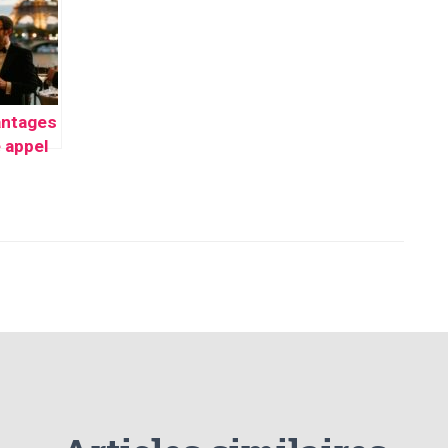
entiell
tous les
pour votre
chantiers ?
restaurant ?
ique
antages
e appel
raphe
ise à
our vos
ments
sionnel