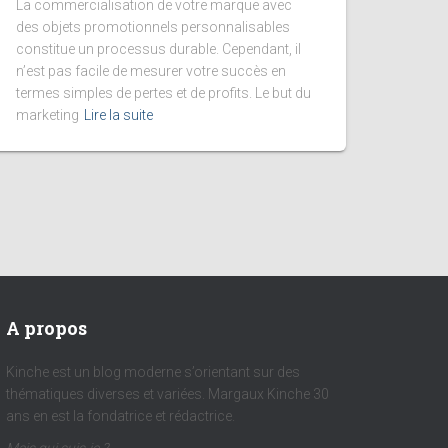
La commercialisation de votre marque avec
des objets promotionnels personnalisables
constitue un processus durable. Cependant, il
n’est pas facile de mesurer votre succès en
termes simples de pertes et de profits. Le but du
marketing
Lire la suite
A propos
Kinche est un blog moderne s’orientant sur des
thématiques diverses et variées. Margaux Kinche 30
ans en est la fondatrice et rédactrice.