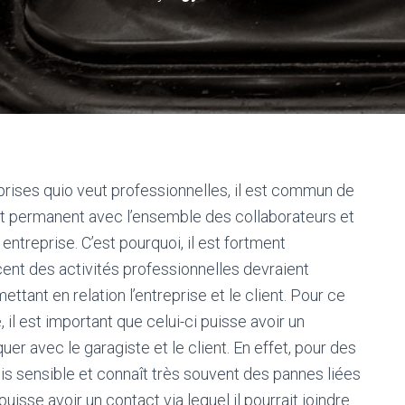
ises quio veut professionnelles, il est commun de
ct permanent avec l’ensemble des collaborateurs et
e entreprise. C’est pourquoi, il est fortment
nt des activités professionnelles devraient
ant en relation l’entreprise et le client. Pour ce
 il est important que celui-ci puisse avoir un
r avec le garagiste et le client. En effet, pour des
ois sensible et connaît très souvent des pannes liées
 puisse avoir un contact via lequel il pourrait joindre