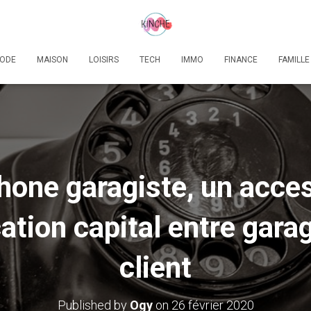
ODE
MAISON
LOISIRS
TECH
IMMO
FINANCE
FAMILLE
hone garagiste, un acce
ion capital entre garag
client
Published by
Ogy
on
26 février 2020