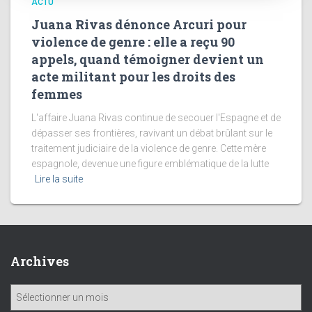
ACTU
Juana Rivas dénonce Arcuri pour
violence de genre : elle a reçu 90
appels, quand témoigner devient un
acte militant pour les droits des
femmes
L'affaire Juana Rivas continue de secouer l'Espagne et de
dépasser ses frontières, ravivant un débat brûlant sur le
traitement judiciaire de la violence de genre. Cette mère
espagnole, devenue une figure emblématique de la lutte
Lire la suite
Archives
A
r