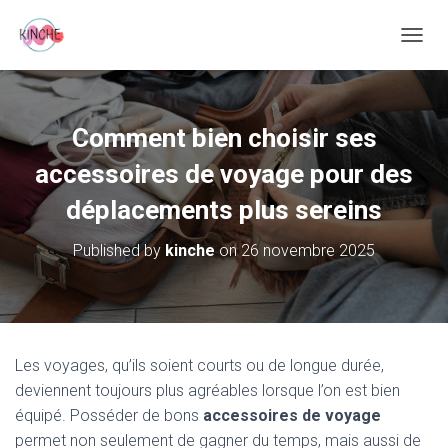
O
U
V
R
I
Comment bien choisir ses
R
/
accessoires de voyage pour des
F
déplacements plus sereins
E
R
M
Published by
kinche
on
26 novembre 2025
E
R
L
A
N
A
Les voyages, qu’ils soient courts ou de longue durée,
V
deviennent toujours plus agréables lorsque l’on est bien
I
G
équipé. Posséder de bons
accessoires de voyage
A
permet non seulement de gagner du temps, mais aussi de