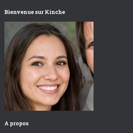
c
h
Bienvenue sur Kinche
i
v
e
s
A propos