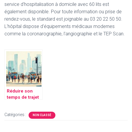
service d'hospitalisation à domicile avec 60 lits est
également disponible. Pour toute information ou prise de
rendez-vous, le standard est joignable au 03 20 22 50 50.
L'hôpital dispose d'équipements médicaux modernes
comme la coronarographie, l'angiographie et le TEP Scan.
Réduire son
temps de trajet
quotidien : 5
solutions
Catégories :
innovantes pour
NON CLASSÉ
les citadins