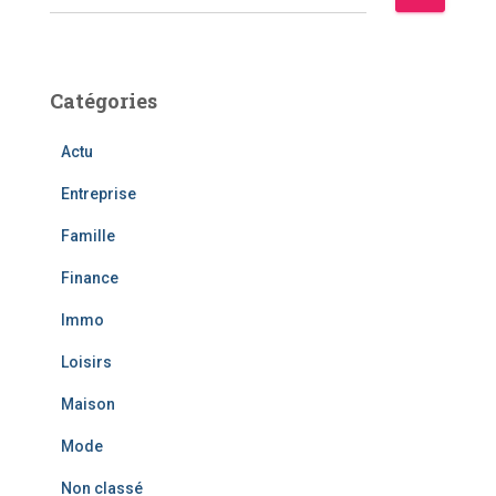
e
c
h
e
Catégories
r
c
Actu
h
e
Entreprise
r
Famille
:
Finance
Immo
Loisirs
Maison
Mode
Non classé